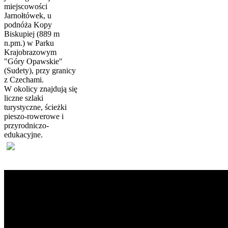
miejscowości
Jarnołtówek, u
podnóża Kopy
Biskupiej (889 m
n.pm.) w Parku
Krajobrazowym
"Góry Opawskie"
(Sudety), przy granicy
z Czechami.
W okolicy znajdują się
liczne szlaki
turystyczne, ścieżki
pieszo-rowerowe i
przyrodniczo-
edukacyjne.