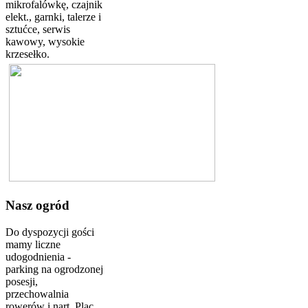
mikrofalówkę, czajnik
elekt., garnki, talerze i
sztućce, serwis
kawowy, wysokie
krzesełko.
Nasz ogród
Do dyspozycji gości
mamy liczne
udogodnienia -
parking na ogrodzonej
posesji,
przechowalnia
rowerów i nart. Plac