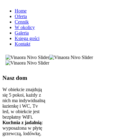
Home
Oferta
Cennik
W okolicy
Galeria
Księga gości
Kontakt
Nasz dom
W obiekcie znajdują
się 5 pokoi, każdy z
nich ma indywidualną
łazienkę i WC, Tv
led, w obiekcie jest
bezpłatny WiFi.
Kuchnia z jadalnią
:
wyposażona w płytę
grzewczą, lodówkę,